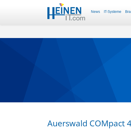
News
IT-Systeme
Bra
Auerswald COMpact 