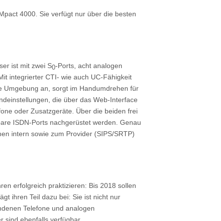
OMpact 4000. Sie verfügt nur über die besten
r ist mit zwei S
-Ports, acht analogen
0
it integrierter CTI- wie auch UC-Fähigkeit
 jede Umgebung an, sorgt im Handumdrehen für
rundeinstellungen, die über das Web-Interface
fone oder Zusatzgeräte. Über die beiden frei
tbare ISDN-Ports nachgerüstet werden. Genau
en intern sowie zum Provider (SIPS/SRTP)
ren erfolgreich praktizieren: Bis 2018 sollen
t ihren Teil dazu bei: Sie ist nicht nur
rhandenen Telefone und analogen
r sind ebenfalls verfügbar.