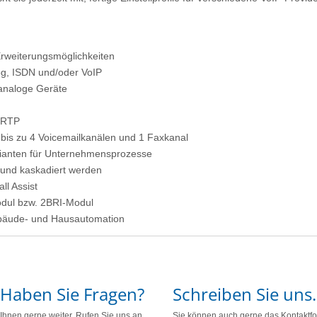
Erweiterungsmöglichkeiten
og, ISDN und/oder VoIP
 analoge Geräte
/SRTP
 bis zu 4 Voicemailkanälen und 1 Faxkanal
arianten für Unternehmensprozesse
 und kaskadiert werden
ll Assist
dul bzw. 2BRI-Modul
ebäude- und Hausautomation
Haben Sie Fragen?
Schreiben Sie uns.
 Ihnen gerne weiter. Rufen Sie uns an.
Sie können auch gerne das Kontaktfo