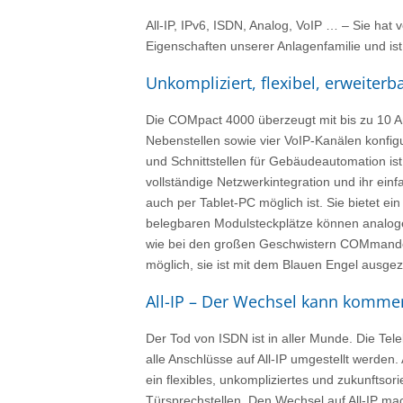
All-IP, IPv6, ISDN, Analog, VoIP … – Sie hat
Eigenschaften unserer Anlagenfamilie und ist
Unkompliziert, flexibel, erweiterba
Die COMpact 4000 überzeugt mit bis zu 10 A
Nebenstellen sowie vier VoIP-Kanälen konfigu
und Schnittstellen für Gebäudeautomation ist
vollständige Netzwerkintegration und ihr einf
auch per Tablet-PC möglich ist. Sie bietet e
belegbaren Modulsteckplätze können analoge
wie bei den großen Geschwistern COMmander
möglich, sie ist mit dem Blauen Engel ausgez
All-IP – Der Wechsel kann komme
Der Tod von ISDN ist in aller Munde. Die Tele
alle Anschlüsse auf All-IP umgestellt werden.
ein flexibles, unkompliziertes und zukunftso
Türsprechstellen. Den Wechsel auf All-IP macht