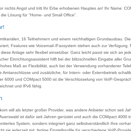
 vor nichts Angst und tritt Ihr Erbe erhobenen Hauptes an! Ihr Name: C
 die Lösung für “Home- und Small Office”.
r!
mtkanälen, 16 Teilnehmern und einem reichhaltigen Grundausbau. Diese
riert, Features wie Voicemail-/Faxsystem stehen auch zur Verfügung. M
 diese Anlage sehr flexibel einsetzbar. Ganz leicht passt sie sich an
acher Einrichtungsassistent hilft bei der blitzschnellen Eingabe aller G
in hohes Maß an Flexibilität, auch bei der Verwendung vorhandener Tele
 Amtanschlüsse und zusätzliche, für Intern- oder Externbetrieb schal
 6000 und COMpact 5000 ist die Verschlüsselung von VoIP-Gespräch
eichnet und IPv6 fähig.
n
kom will als letzter großer Provider, was andere Anbieter schon seit Jah
 Auerswald ist dafür seit Jahren gerüstet und auch die COMpact 4000 träg
rientiertes System, sondern integriert ganz selbstverständlich Ihre vo
 sie jederzeit mit, fertige Einstellprofile für verschiedene VoIP-Provide